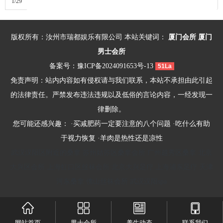
1/29
版权所有：汝州市瑞都娱乐有限公司 本站关键词：
厦门会所
厦门
男士会所
备案号：
豫ICP备2024091653号-13
51La
免责声明：站内内容如有侵权请与我们联系，本站不承担由此引起
的法律责任。严禁发布违法违规以及低俗的言论内容，一经发现一
律删除。
您可能还感兴趣： ·
买减肥药一定要注意的八个问题
·
吃什么有助
于视力恢复
·
羊肉是热性还是凉性
武汉汉阳区附近的桑拿
苏州姑苏区桑拿会所
广州越秀区桑拿
北京
大兴区会所
上海虹口区丝袜会所
北京大兴足疗
上海浦东足疗
天津
河东桑拿
佛山丝袜会所
武汉汉阳spa
网站首页
男士会所
养生动态
联系我们