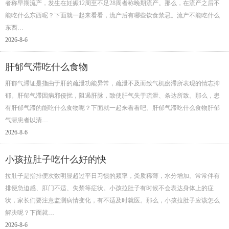
者称早期流产，发生在妊娠12周至不足28周者称晚期流产。那么，在流产之后不
能吃什么东西呢？下面就一起来看看，流产后有哪些饮食禁忌。流产不能吃什么
东西…
2026-8-6
肝郁气滞吃什么食物
肝郁气滞证是指由于肝的疏泄功能异常，疏泄不及而致气机瘀滞所表现的情志抑
郁。肝郁气滞因病邪侵扰，阻遏肝脉，致使肝气失于疏泄、条达所致。那么，患
有肝郁气滞的能吃什么食物呢？下面就一起来看看吧。肝郁气滞吃什么食物肝郁
气滞患者以清…
2026-8-6
小孩拉肚子吃什么好的快
拉肚子是指排便次数明显超过平日习惯的频率，粪质稀薄，水分增加。常常伴有
排便急迫感、肛门不适、失禁等症状。小孩拉肚子有时候不会表达身体上的症
状，家长们要注意监测病情变化，有不适及时就医。那么，小孩拉肚子应该怎么
解决呢？下面就…
2026-8-6