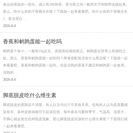
体运动系统的一部分。成人有206块骨。骨与骨之间一般用关节和韧带连接起来。
那么，吃什么有助于骨骼生长呢？下面就一起来看看吧。吃什么有助于骨骼生长
1、富含蛋白…
2026-8-6
香蕉和鹌鹑蛋能一起吃吗
鹌鹑蛋个体小，一般有10g左右，表面有棕褐色斑点。鹌鹑蛋在营养上有独特之
处。那么，香蕉和鹌鹑蛋能一起吃吗？两者搭配有没有什么禁忌呢？下面就一起
来看看吧。香蕉和鹌鹑蛋能一起吃。但是没熟的香蕉不建议和鹌鹑蛋一起食用。
没熟的…
2026-8-6
脚底脱皮吃什么维生素
脚底脱皮的原因还不清楚，有人认为与出汗不良有关系。也有的人认为是真菌感
染有关。多种皮肤病都可引起该症状。每年春末与夏秋季节，气温高、湿度大，
手脚心就会发生此种脱皮现象。那么脚底脱皮应该吃什么维生素呢？下面我们就
一起来看看吧…