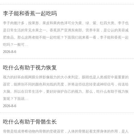
李子能和香蕉一起吃吗
李子肉脆汁多，按果形、果皮和果肉色泽可分为黄、绿、紫、红四大类。李子也
是日常生活的常见水果之一。香蕉原产亚洲东南部。营养丰富，是公认的美容减
肥食品。那么这两者能不能一起吃呢？下面我们就来看一看，李子能和香蕉一起
吃吗？一般可…
2026-8-6
吃什么有助于视力恢复
视力的好坏由视网膜分辨影像能力的大小来判定。眼睛也是人类感官中最重要的
器官，能辨别不同的颜色和光线的亮度，并将这些信息转变成神经信号，传送给
大脑。所以在日常生活中，要好好保护自己的视力。那么，吃什么有助于视力恢
复呢？下面就…
2026-8-6
吃什么有助于骨骼生长
骨骼是组成脊椎动物内骨骼的坚硬器官，人体的骨骼起着支撑身体的作用，是人