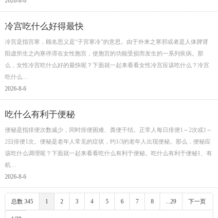
2026-8-6
冷宫吃什么好得最快
冷宫是指宫寒，顾名思义是“子宫寒冷”的意思。由于外来之寒邪或者是人体脾肾
阳虚所生之内寒停滞在女性胞宫，使胞宫的功能受损而发生的一系列疾病。那
么，女性冷宫吃什么好的最快呢？下面就一起来看看女性冷宫应该吃什么？冷宫
吃什么…
2026-8-6
吃什么有利于便秘
便秘是指排便次数减少，同时排便困难、粪便干结。正常人每日排便1～2次或1～
2日排便1次。便秘是老年人常见的症状，约1/3的老年人出现便秘。那么，便秘应
该吃什么调理呢？下面就一起来看看吃什么有利于便秘。吃什么有利于便秘1、有
机…
2026-8-6
总数 345
1
2
3
4
5
6
7
8
...29
下一页