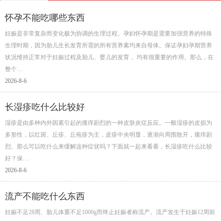
怀孕不能吃哪些东西
妊娠是非常复杂而变化极为协调的生理过程。孕妇怀孕期是需要加强营养的特殊
生理时期，因为胎儿生长发育所需的所有营养素均来自母体。保证孕妇孕期营养
状况维持正常对于妊娠过程及胎儿、婴儿的发育， 均有很重要的作用。那么，在
整个…
2026-8-6
长湿疹吃什么比较好
湿疹是由多种内外因素引起的瘙痒剧烈的一种皮肤炎症反应。一般湿疹的皮损为
多形性，以红斑、丘疹、丘疱疹为主，皮疹中央明显，逐渐向周围散开，瘙痒剧
烈。那么可以吃什么来缓解这种症状吗？下面就一起来看看，长湿疹吃什么比较
好？保…
2026-8-6
流产不能吃什么东西
妊娠不足28周、胎儿体重不足1000g而终止妊娠者称流产。流产发生于妊娠12周前