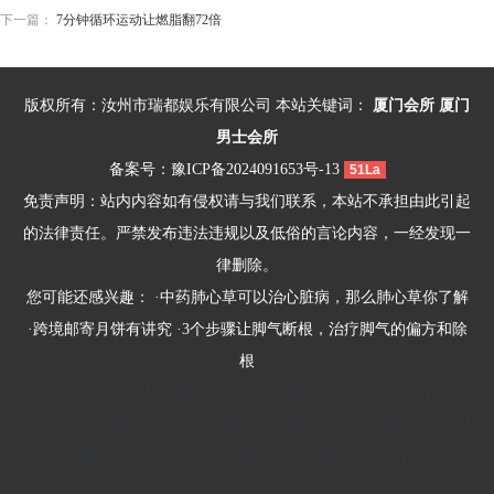
下一篇：
7分钟循环运动让燃脂翻72倍
版权所有：汝州市瑞都娱乐有限公司 本站关键词：
厦门会所
厦门
男士会所
备案号：
豫ICP备2024091653号-13
51La
免责声明：站内内容如有侵权请与我们联系，本站不承担由此引起
的法律责任。严禁发布违法违规以及低俗的言论内容，一经发现一
律删除。
您可能还感兴趣： ·
中药肺心草可以治心脏病，那么肺心草你了解
·
跨境邮寄月饼有讲究
·
3个步骤让脚气断根，治疗脚气的偏方和除
根
深圳光明区丝袜会所
成都温江区附近的桑拿
上海闵行区spa
西安未
央男士spa
上海长宁区附近的桑拿
福州桑拿会所
深圳盐田区高端桑
拿
苏州桑拿多少钱" /> <meta name
苏州相城桑拿价格
贵阳休闲会
所