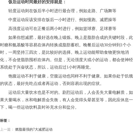
饭后运动时间最好的安排就是：
轻度运动则在饭后半小时进行最合理，例如走路、广场舞等
中度运动应该安排在饭后一小时进行、例如慢跑、减肥操等
高强度运动可在正餐后两小时进行，例如篮球赛、足球赛等
如果你想减肥，最好选在晚上锻炼。晚上是脂肪合成的关键时段，此
时糖和氨基酸等容易在体内转换成脂肪蓄积。晚餐后运动30分钟到1个小
时，一周坚持三四次，是比较好的选择。晚上运动能帮助食物更快地消
化，不会使脂肪囤积在体内。但是，无论强度大或小的运动，都会使神经
系统处于兴奋状态，所以，运动后过1小时再睡觉。
饱腹运动不利于健康，空腹运动也同样不利于健康。如果你处于饥饿
的状态，最好先吃点或者再运动，否则容易出现的症状。
运动后大量饮水也是不对的。剧烈运动后，人会丢失大量电解质，如
果大量喝水，水和电解质会失衡，有人会觉得头晕甚至等，因此应休息一
下，喝一些运动饮料及时补充水分和盐分。
标签：
上一篇：
燃脂最强的7大减肥运动