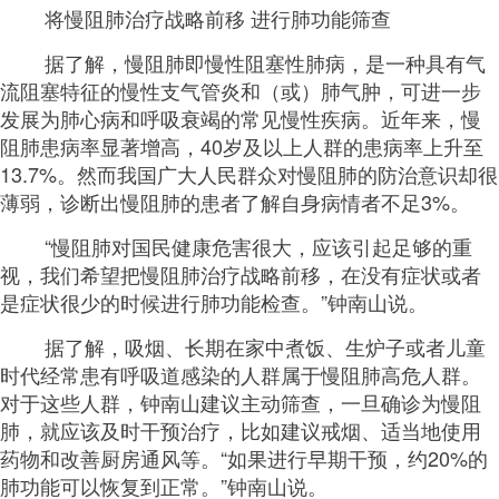
将慢阻肺治疗战略前移 进行肺功能筛查
据了解，慢阻肺即慢性阻塞性肺病，是一种具有气
流阻塞特征的慢性支气管炎和（或）肺气肿，可进一步
发展为肺心病和呼吸衰竭的常见慢性疾病。近年来，慢
阻肺患病率显著增高，40岁及以上人群的患病率上升至
13.7%。然而我国广大人民群众对慢阻肺的防治意识却很
薄弱，诊断出慢阻肺的患者了解自身病情者不足3%。
“慢阻肺对国民健康危害很大，应该引起足够的重
视，我们希望把慢阻肺治疗战略前移，在没有症状或者
是症状很少的时候进行肺功能检查。”钟南山说。
据了解，吸烟、长期在家中煮饭、生炉子或者儿童
时代经常患有呼吸道感染的人群属于慢阻肺高危人群。
对于这些人群，钟南山建议主动筛查，一旦确诊为慢阻
肺，就应该及时干预治疗，比如建议戒烟、适当地使用
药物和改善厨房通风等。“如果进行早期干预，约20%的
肺功能可以恢复到正常。”钟南山说。