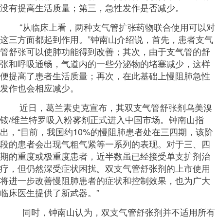
没有提高生活质量；第三，急性发作是否减少。
“从临床上看，两种支气管扩张药物联合使用可以对
这三方面都起到作用。”钟南山介绍说，首先，患者支气
管舒张可以使肺功能得到改善；其次，由于支气管的舒
张和呼吸通畅，气道内的一些分泌物的堵塞减少，这样
便提高了患者生活质量；再次，在此基础上慢阻肺急性
发作也会相应减少。
近日，葛兰素史克宣布，其双支气管舒张剂乌美溴
铵/维兰特罗吸入粉雾剂正式进入中国市场。钟南山指
出，“目前，我国约10%的慢阻肺患者处在三四期，该阶
段的患者会出现气粗气紧等一系列的表现。对于三、四
期的重度或极重度患者，近半数虽已经接受单支扩剂治
疗，但仍然深受症状困扰。双支气管舒张剂的上市使用
将进一步改善慢阻肺患者的症状和控制效果，也为广大
临床医生提供了新武器。”
同时，钟南山认为，双支气管舒张剂并不适用所有