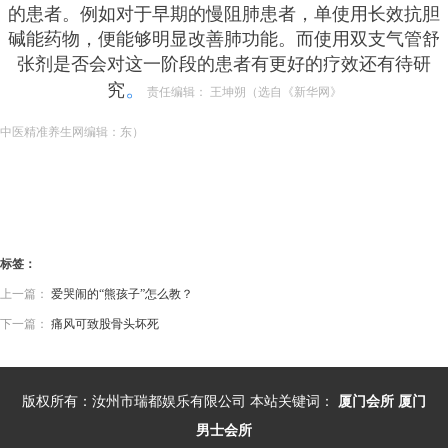
的患者。例如对于早期的慢阻肺患者，单使用长效抗胆
碱能药物，便能够明显改善肺功能。而使用双支气管舒
张剂是否会对这一阶段的患者有更好的疗效还有待研
。
究
责任编辑： 王坤朔（选自《新华网》
中医精准养生网编辑：东）
标签：
上一篇：
爱哭闹的“熊孩子”怎么教？
下一篇：
痛风可致股骨头坏死
版权所有：汝州市瑞都娱乐有限公司 本站关键词：
厦门会所
厦门
男士会所