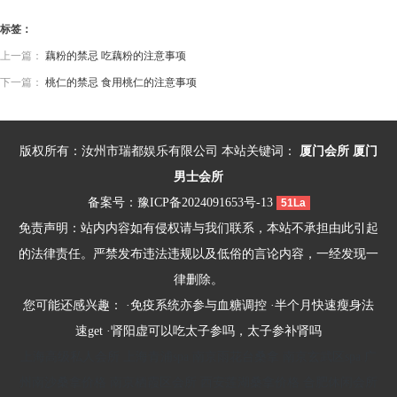
标签：
上一篇：
藕粉的禁忌 吃藕粉的注意事项
下一篇：
桃仁的禁忌 食用桃仁的注意事项
版权所有：汝州市瑞都娱乐有限公司 本站关键词：
厦门会所
厦门
男士会所
备案号：
豫ICP备2024091653号-13
51La
免责声明：站内内容如有侵权请与我们联系，本站不承担由此引起
的法律责任。严禁发布违法违规以及低俗的言论内容，一经发现一
律删除。
您可能还感兴趣： ·
免疫系统亦参与血糖调控
·
半个月快速瘦身法
速get
·
肾阳虚可以吃太子参吗，太子参补肾吗
上海高级私人会所
上海青浦spa
南京雨花台桑拿
南京玄武区spa
广
州南沙桑拿价格
南京栖霞区会所
西安莲湖桑拿价格
合肥休闲会所