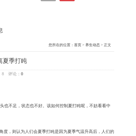
息
您所在的位置：
首页
>
养生动态
> 正文
离夏季打盹
：
8
评论：
0
头也不足，状态也不好。该如何控制夏打盹呢，不妨看看中
的角度，则认为人们会夏季打盹是因为夏季气温升高后，人们的