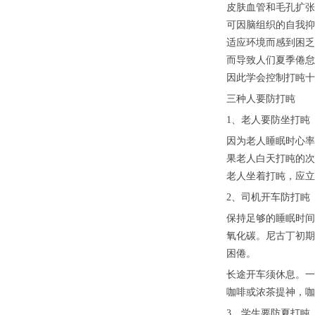
皮肤血管和毛孔扩张
可因脑组织的自我抑
适应环境而感到困乏
而导致人们夏季倦怠
因此学会控制打盹十
三种人要防打盹
1、老人要防坐打盹
因为老人睡眠时心率
果老人白天打盹的次
老人坐着打盹，应立
2、司机开车防打盹
保持足够的睡眠时间
氧化碳。尼古丁初期
困倦。
长途开车须休息。一
咖啡或浓茶提神，咖
3、学生要防夏打盹