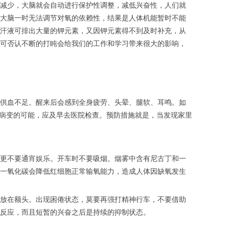
减少，大脑就会自动进行保护性调整，减低兴奋性，人们就
大脑一时无法调节对氧的依赖性，结果是人体机能暂时不能
汗液可排出大量的钾元素，又因钾元素得不到及时补充，从
可否认不断的打盹会给我们的工作和学习带来很大的影响，
供血不足。醒来后会感到全身疲劳、头晕、腿软、耳鸣。如
管病变的可能，应及早去医院检查。预防措施就是，当发现家里
更不要通宵娱乐。开车时不要吸烟。烟雾中含有尼古丁和一
一氧化碳会降低红细胞正常输氧能力，造成人体因缺氧发生
巾放在额头。出现困倦状态，莫要再强打精神行车，不要借助
反应，而且短暂的兴奋之后是持续的抑制状态。