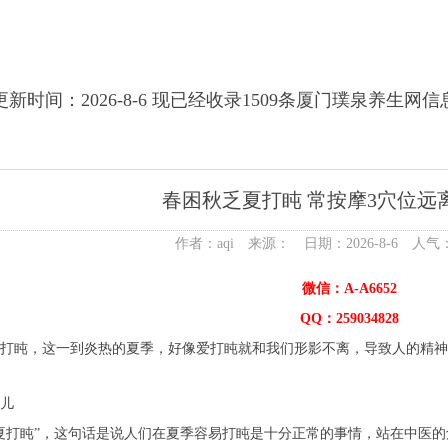
更新时间：2026-8-6 现已经收录1509条厦门璞泉养生网信
春困秋乏夏打盹 常按摩3穴位远
作者：aqi 来源： 日期：2026-8-6 人气
微信：A-A6652
QQ：259034828
打盹，这一到炎热的夏季，好像爱打盹就和我们形影不离，导致人的精神
儿
夏打盹”，这句话是说人们在夏季容易打盹是十分正常的事情，站在中医