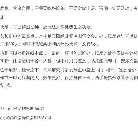
熬夜。饮食合理，三餐要吃好吃饱，不要空腹上课。课间一定要活动，有
儿
按摩，可提解困提神，还能达到保健养生之功效。
头顶正中的最高点，是手足三阳经及督脉阳气交会之处，按摩这里可以提
持续30秒；同时可做轻柔缓和的环形按揉，反复5次。
眉梢与眼外角连线中点，向后约一横指的凹陷处，按摩此处不仅提神还可
30秒。此法适用于各种人群，但不可用力过度，感觉酸胀即可。按摩次
位于项部，枕骨之下，与风府穴（后发际正中直上1寸）相平。这是足少
作或长时间伏案的人，效果更好。保持身体正直，两手拇指分别置于两侧
复5次。
治小便不利 介绍泥鳅治病方
短小心高血脂 降血脂多吃绿豆芽