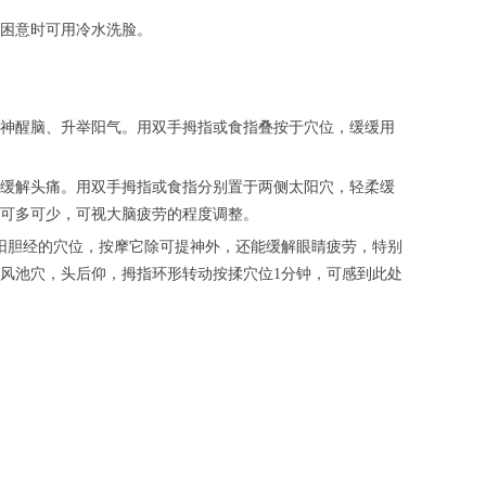
困意时可用冷水洗脸。
神醒脑、升举阳气。用双手拇指或食指叠按于穴位，缓缓用
缓解头痛。用双手拇指或食指分别置于两侧太阳穴，轻柔缓
数可多可少，可视大脑疲劳的程度调整。
阳胆经的穴位，按摩它除可提神外，还能缓解眼睛疲劳，特别
风池穴，头后仰，拇指环形转动按揉穴位1分钟，可感到此处