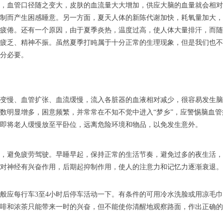
，血管口径随之变大，皮肤的血流量大大增加，供应大脑的血量就会相对
制而产生困感睡意。另一方面，夏天人体的新陈代谢加快，耗氧量加大，
疲倦。还有一个原因，由于夏季炎热，温度过高，使人体大量排汗，而随
疲乏、精神不振。虽然夏季打盹属于十分正常的生理现象，但是我们也不
分必要。
变慢、血管扩张、血流缓慢，流入各脏器的血液相对减少，很容易发生脑
数明显增多，困意频繁，并常常在不知不觉中进入“梦乡”，应警惕脑血
即将老人缓慢放至平卧位，远离危险环境和物品，以免发生意外。
，避免疲劳驾驶。早睡早起，保持正常的生活节奏，避免过多的夜生活，
对神经有兴奋作用，后期起抑制作用，使人的注意力和记忆力逐渐衰退。
般应每行车3至4小时后停车活动一下。有条件的可用冷水洗脸或用凉毛
啡和浓茶只能带来一时的兴奋，但不能使你清醒地观察路面，作出正确的