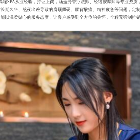
SPA从业经验，持证上岗，涵盖芳香疗法师、经络按摩师等专业资质，
对长期久坐、熬夜出差导致的肩颈僵硬、腰背酸痛、精神疲惫等问题，定
能以温柔贴心的服务态度，让客户感受到全方位的关怀，全程无强制推销