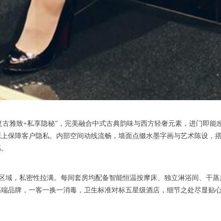
古雅致+私享隐秘”，完美融合中式古典韵味与西方轻奢元素，进门即能
源上保障客户隐私。内部空间动线流畅，墙面点缀水墨字画与艺术陈设，
感。
区域，私密性拉满。每间套房均配备智能恒温按摩床、独立淋浴间、干蒸
高端品牌，一客一换一消毒，卫生标准对标五星级酒店，细节之处尽显贴