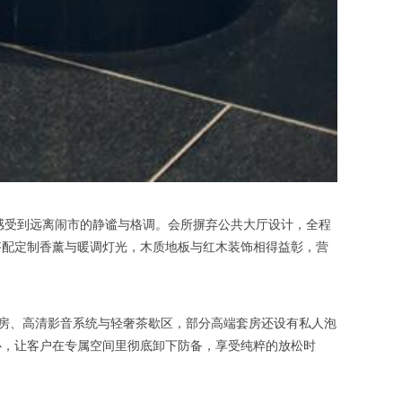
感受到远离闹市的静谧与格调。会所摒弃公共大厅设计，全程
搭配定制香薰与暖调灯光，木质地板与红木装饰相得益彰，营
房、高清影音系统与轻奢茶歇区，部分高端套房还设有私人泡
心，让客户在专属空间里彻底卸下防备，享受纯粹的放松时