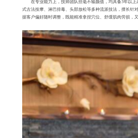
在专业能力上，技师团队丝毫不输颜值，均具备3年以上高端
式古法按摩、淋巴排毒、头部放松等多种流派技法，擅长针
据客户偏好随时调整，既能精准拿捏穴位、舒缓肌肉劳损，又