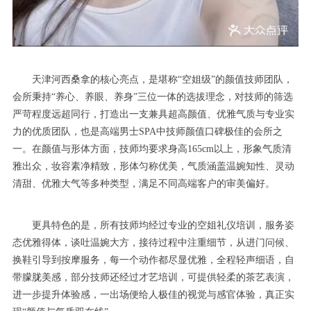
天津河西桑拿的核心亮点，是堪称“空姐级”的颜值技师团队，
会所秉持“养心、养眼、养身”三位一体的选拔理念，对技师的筛选
严苛程度远超同行，打造出一支兼具超高颜值、优雅气质与专业实
力的优质团队，也是高端男士SPA中技师颜值口碑极佳的会所之
一。在颜值与形体方面，技师均要求身高165cm以上，形象气质清
雅出众，妆容素净精致，形体匀称优美，气质涵盖温婉知性、灵动
清甜、优雅大气等多种类型，满足不同高端客户的审美偏好。
更具特色的是，所有技师均经过专业的空姐礼仪培训，服务姿
态优雅得体，谈吐温婉大方，接待过程中注重细节，从进门问候、
换鞋引导到按摩服务，每一个动作都尽显优雅，全程轻声细语，自
带朦胧美感，部分技师还经过才艺培训，可提供轻柔的茶艺表演，
进一步提升体验感，一出场便给人极佳的视觉与感官体验，真正实