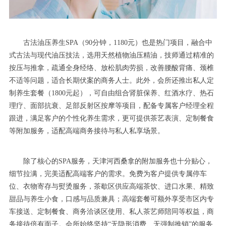
古法油压养生SPA（90分钟，1180元）也是热门项目，融合中
式古法与现代油压技法，选用天然植物油压精油，技师通过精准的
按压与推拿，疏通全身经络、放松肌肉劳损，改善腰酸背痛、颈椎
不适等问题，适合长期伏案的商务人士。此外，会所还推出私人定
制养生套餐（1800元起），可自由组合肾脏保养、红酒水疗、热石
理疗、面部抗衰、足部反射区按摩等项目，配备专属客户经理全程
跟进，满足客户的个性化养生需求，更可提供茶艺表演、定制餐食
等附加服务，适配高端商务接待与私人私享场景。
除了核心的SPA服务，天津河西桑拿的附加服务也十分贴心，
细节拉满，完美适配高端客户的需求。免费为客户提供专属停车
位、衣物寄存与熨烫服务，茶歇区供应高端茶饮、进口水果、精致
甜品与养生小食，口感与品质兼具；高端套餐可额外享受市区内专
车接送、定制餐食、商务洽谈区使用、私人茶艺师陪同等权益，商
务接待倍有面子。会所始终坚持“无隐形消费、无强制推销”的服务