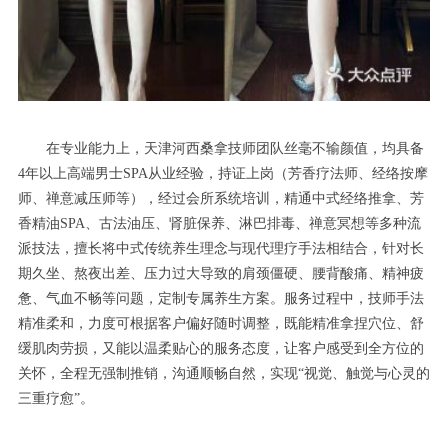
在专业能力上，天津河西桑拿技师团队丝毫不输颜值，均具备
4年以上高端男士SPA从业经验，持证上岗（芳香疗法师、经络按摩
师、禅意减压师等），经过会所系统培训，精通中式经络推拿、芳
香精油SPA、古法油压、肾脏保养、淋巴排毒、禅意冥想等多种流
派技法，擅长将中式传统养生理念与现代理疗手法相结合，针对长
期久坐、熬夜出差、压力过大导致的肩颈僵硬、腰背酸痛、精神疲
惫、气血不畅等问题，定制专属养生方案。服务过程中，技师手法
精准柔和，力度可根据客户偏好随时调整，既能精准拿捏穴位、舒
缓肌肉劳损，又能以温柔贴心的服务态度，让客户感受到全方位的
关怀，全程无强制推销，沟通顺畅自然，实现“视觉、触觉与心灵的
三重疗愈”。