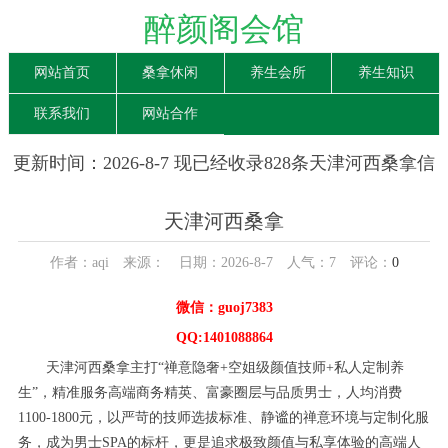
醉颜阁会馆
网站首页
桑拿休闲
养生会所
养生知识
联系我们
网站合作
更新时间：2026-8-7 现已经收录828条天津河西桑拿信
息
天津河西桑拿
作者：aqi 来源： 日期：2026-8-7 人气：
7
评论：
0
微信：guoj7383
QQ:1401088864
天津河西桑拿主打“禅意隐奢+空姐级颜值技师+私人定制养
生”，精准服务高端商务精英、富豪圈层与品质男士，人均消费
1100-1800元，以严苛的技师选拔标准、静谧的禅意环境与定制化服
务，成为男士SPA的标杆，更是追求极致颜值与私享体验的高端人