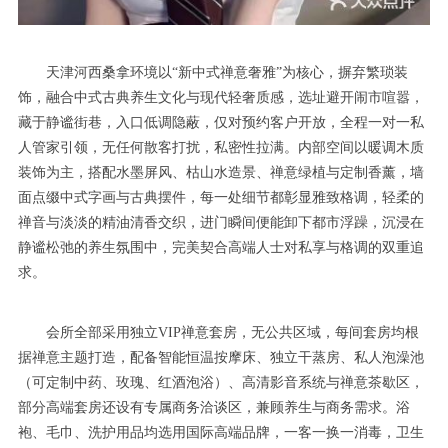
天津河西桑拿环境以“新中式禅意奢雅”为核心，摒弃繁琐装
饰，融合中式古典养生文化与现代轻奢质感，选址避开闹市喧嚣，
藏于静谧街巷，入口低调隐蔽，仅对预约客户开放，全程一对一私
人管家引领，无任何散客打扰，私密性拉满。内部空间以暖调木质
装饰为主，搭配水墨屏风、枯山水造景、禅意绿植与定制香薰，墙
面点缀中式字画与古典摆件，每一处细节都彰显雅致格调，轻柔的
禅音与淡淡的精油清香交织，进门瞬间便能卸下都市浮躁，沉浸在
静谧松弛的养生氛围中，完美契合高端人士对私享与格调的双重追
求。
会所全部采用独立VIP禅意套房，无公共区域，每间套房均根
据禅意主题打造，配备智能恒温按摩床、独立干蒸房、私人泡澡池
（可定制中药、玫瑰、红酒泡浴）、高清影音系统与禅意茶歇区，
部分高端套房还设有专属商务洽谈区，兼顾养生与商务需求。浴
袍、毛巾、洗护用品均选用国际高端品牌，一客一换一消毒，卫生