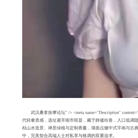
武汉桑拿按摩论坛" /> <meta name="Description" cont
代轻奢质感，选址避开闹市喧嚣，藏于静谧街巷，入口低调
枯山水造景、禅意绿植与定制香薰，墙面点缀中式字画与古
中，完美契合高端人士对私享与格调的双重追求。