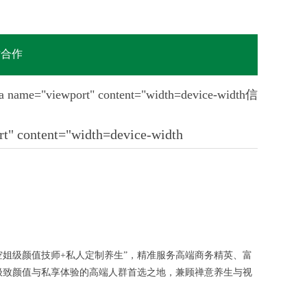
站合作
="viewport" content="width=device-width信
 content="width=device-width
e-width主打“禅意隐奢+空姐级颜值技师+私人定制养生”，精准服务高端商务精英、富
追求极致颜值与私享体验的高端人群首选之地，兼顾禅意养生与视