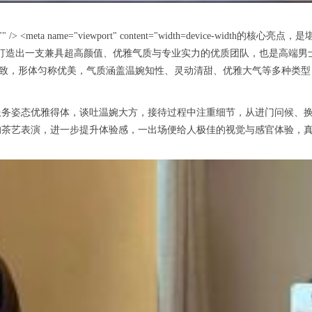
nt="" /> <meta name="viewport" content="width=device
打造出一支兼具超高颜值、优雅气质与专业实力的优质团队，也是高端男士
净精致，形体匀称优美，气质涵盖温婉知性、灵动清甜、优雅大气等多种类
姿态优雅得体，谈吐温婉大方，接待过程中注重细节，从进门问候、换
茶艺表演，进一步提升体验感，一出场便给人极佳的视觉与感官体验，真