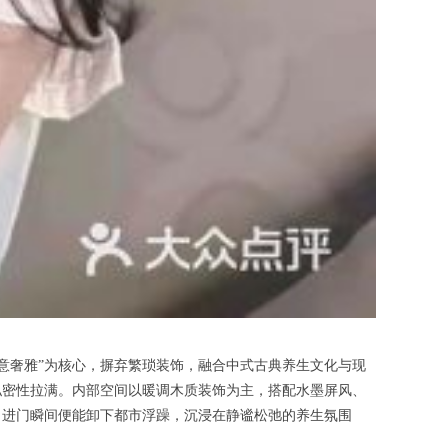
e-width环境以“新中式禅意奢雅”为核心，摒弃繁琐装饰，融合中式古典养生文化与现
私密性拉满。内部空间以暖调木质装饰为主，搭配水墨屏风、
，进门瞬间便能卸下都市浮躁，沉浸在静谧松弛的养生氛围