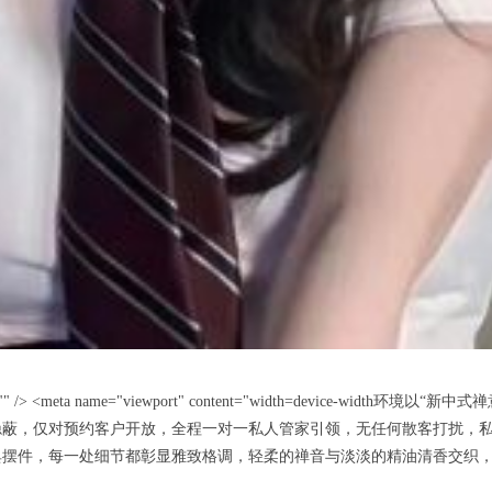
ent="" /> <meta name="viewport" content="width=devic
隐蔽，仅对预约客户开放，全程一对一私人管家引领，无任何散客打扰，
典摆件，每一处细节都彰显雅致格调，轻柔的禅音与淡淡的精油清香交织