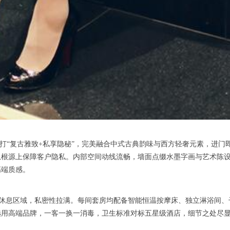
“复古雅致+私享隐秘”，完美融合中式古典韵味与西方轻奢元素，进门
从根源上保障客户隐私。内部空间动线流畅，墙面点缀水墨字画与艺术陈
高端质感。
休息区域，私密性拉满。每间套房均配备智能恒温按摩床、独立淋浴间、
选用高端品牌，一客一换一消毒，卫生标准对标五星级酒店，细节之处尽