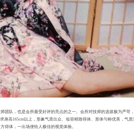
团队，也是会所最受好评的亮点的之一。会所对技师的选拔极为严苛，
要求身高165cm以上，形象气质出众、妆容精致得体、形体匀称优美，气
大方得体，一出场便给人极佳的视觉体验。