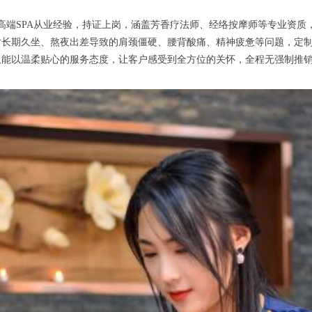
SPA从业经验，持证上岗，涵盖芳香疗法师、经络按摩师等专业资质，
对长期久坐、熬夜出差导致的肩颈僵硬、腰背酸痛、精神疲惫等问题，定
能以温柔贴心的服务态度，让客户感受到全方位的关怀，全程无强制推销